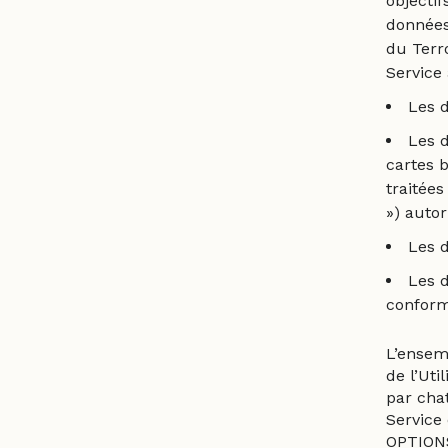
objectif
données
du Terr
Service
Les d
Les d
cartes b
traitée
») autor
Les d
Les 
conform
L’ensem
de l’Uti
par cha
Service
OPTIONS