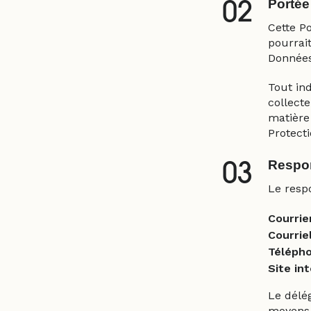
Portée 
02
Cette P
pourrai
Données
Tout in
collecte
matière
Protecti
Respon
03
Le resp
Courrier
Courriel
Télépho
Site int
Le délég
moyens 