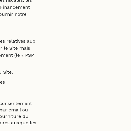
t fiscales, les
t Financement
ournir notre
es relatives aux
r le Site mais
ement (le « PSP
 Site.
ies
e consentement
 par email ou
fourniture du
aires auxquelles