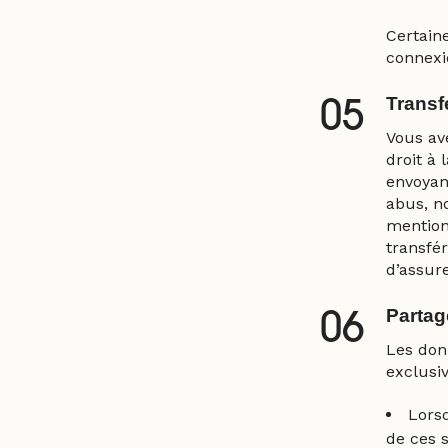
Certain
connexi
Transf
05
Vous av
droit à 
envoyant
abus, n
mention
transfér
d’assure
Partag
06
Les don
exclusi
Lorsq
de ces s