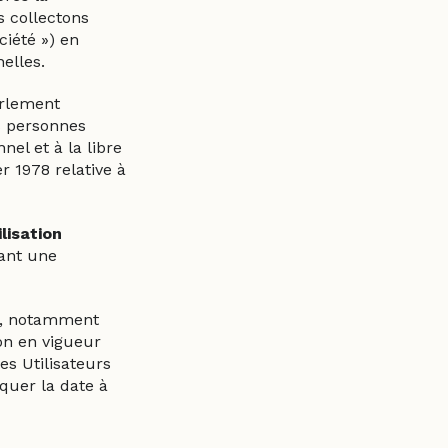
s collectons
ciété ») en
elles.
arlement
es personnes
el et à la libre
r 1978 relative à
lisation
yant une
ée, notamment
on en vigueur
es Utilisateurs
quer la date à