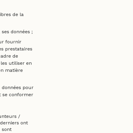
ibres de la
à ses données ;
ur fournir
es prestataires
cadre de
les utiliser en
en matière
de données pour
t se conformer
unteurs /
derniers ont
s sont