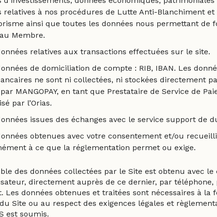
s d’investissements, données économiques, patrimoniales e
 relatives à nos procédures de Lutte Anti-Blanchiment e
orisme ainsi que toutes les données nous permettant de f
 au Membre.
onnées relatives aux transactions effectuées sur le site.
onnées de domiciliation de compte : RIB, IBAN. Les donné
ancaires ne sont ni collectées, ni stockées directement pa
s par MANGOPAY, en tant que Prestataire de Service de Pai
isé par l’Orias.
onnées issues des échanges avec le service support de du
données obtenues avec votre consentement et/ou recueill
ément à ce que la réglementation permet ou exige.
ble des données collectées par le Site est obtenu avec l
lisateur, directement auprès de ce dernier, par téléphone,
t. Les données obtenues et traitées sont nécessaires à la 
 du Site ou au respect des exigences légales et règlement
 est soumis.