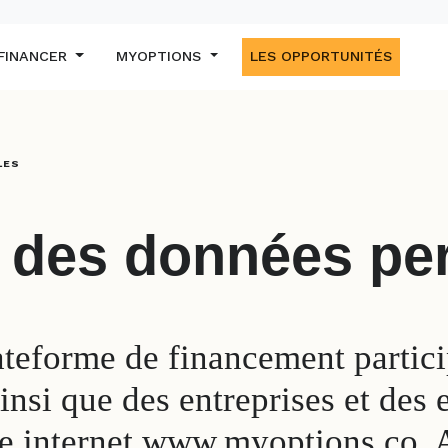
 FINANCER
MYOPTIONS
LES OPPORTUNITÉS
LES
 des données pe
forme de financement participa
insi que des entreprises et des e
 internet www.myoptions.co. A c