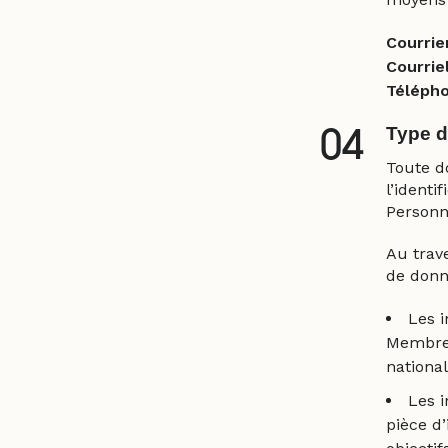
Courrier
Courriel
Télépho
Type d
04
Toute d
l’ident
Personn
Au trave
de donn
Les i
Membre 
national
Les i
pièce d’