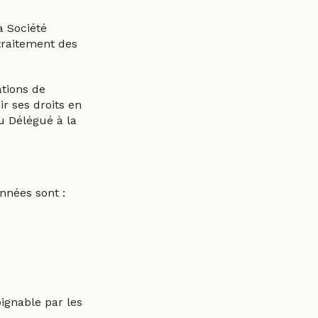
a Société
traitement des
ations de
r ses droits en
u Délégué à la
nnées sont :
oignable par les