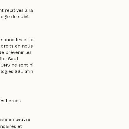
 relatives à la
gie de suivi.
sonnelles et le
 droits en nous
de prévenir les
te. Sauf
IONS ne sont ni
ologies SSL afin
és tierces
 mise en œuvre
ncaires et