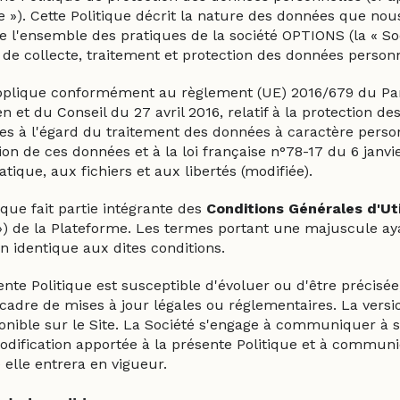
e »). Cette Politique décrit la nature des données que nou
e l'ensemble des pratiques de la société OPTIONS (la « So
 de collecte, traitement et protection des données personn
applique conformément au règlement (UE) 2016/679 du P
 et du Conseil du 27 avril 2016, relatif à la protection d
es à l'égard du traitement des données à caractère personn
ion de ces données et à la loi française n°78-17 du 6 janvie
atique, aux fichiers et aux libertés (modifiée).
ique fait partie intégrante des
Conditions Générales d'Uti
») de la Plateforme. Les termes portant une majuscule a
on identique aux dites conditions.
ente Politique est susceptible d'évoluer ou d'être précis
 cadre de mises à jour légales ou réglementaires. La versi
ponible sur le Site. La Société s'engage à communiquer à s
odification apportée à la présente Politique et à communi
 elle entrera en vigueur.