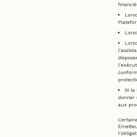
financiè
Lorsq
Platefo
Lorsq
Lorsq
l'assist
disposen
l'exécut
conform
protect
Si la
donner 
aux proc
Certain
Émetteu
l'obliga