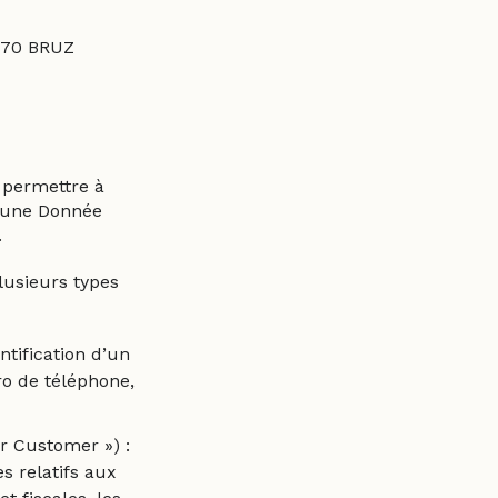
5170 BRUZ
 permettre à
e une Donnée
.
lusieurs types
ntification d’un
o de téléphone,
ur Customer ») :
es relatifs aux