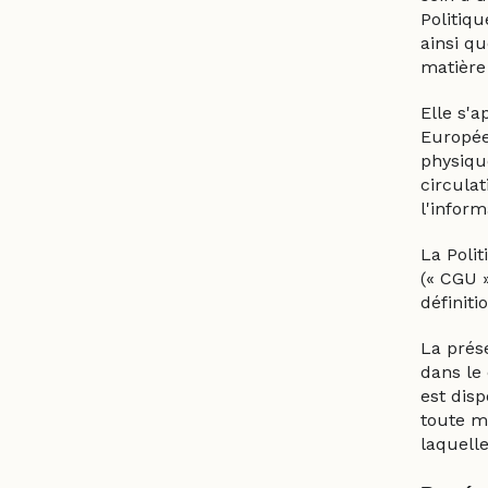
Politiqu
ainsi qu
matière
Elle s'
Européen
physiqu
circulat
l'inform
La Polit
(« CGU 
définiti
La prés
dans le
est dis
toute m
laquelle