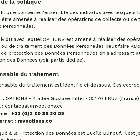
de la politique.
olitique concerne l'ensemble des individus avec lesquels l
t être amenée à réaliser des opérations de collecte ou de 
 Personnelles.
dividu avec lequel OPTIONS est amené à réaliser des opér
 ou de traitement des Données Personelles peut faire valoi
 de protection des Données Personnelles en s'adressant a
on des Données (voir partie dédiée).
sable du traitement.
onsable du traitement est identifié ci-dessous. Ces coordo
 :
OPTIONS - 4 allée Gustave Eiffel - 35170 BRUZ (France)
 :
contact(at)myoptions.co
ne :
+33 (0)2 99 39 30 59
ernet :
myoptions.co
ué à la Protection des Données est Lucile Bunouf. Il est j
suivants :