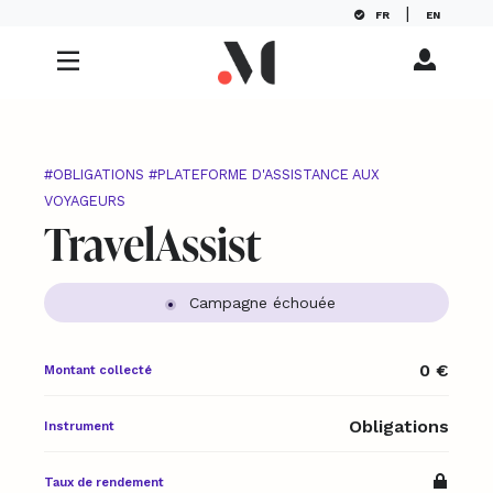
|
Panneau de gestion des cookies
FR
EN
#OBLIGATIONS
#PLATEFORME D'ASSISTANCE AUX
VOYAGEURS
TravelAssist
Campagne échouée
0 €
Montant collecté
Obligations
Instrument
Taux de rendement